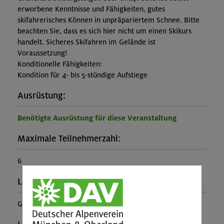
erworbene Kenntnisse und Fähigkeiten, gutes
skifahrerisches Können in unpräpariertem Schnee. Bitte
beachten Sie, dass es sich hier nicht um einen Skikurs
handelt. Sicheres Skifahren im Gelände ist
Voraussetzung!
Konditionelle Fähigkeiten:
Kondition für 4- bis 5-stündige Aufstiege
Ausrüstung:
Benötigte Ausrüstung für diese Veranstaltung
Maximale Teilnehmerzahl:
6
Leiter*in:
Georg Oberlechner