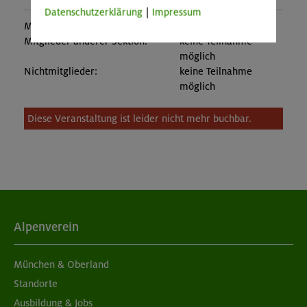
Datenschutzerklärung
|
Impressum
Mitglieder:
335,00 €
Mitglieder anderer Sektion:
keine Teilnahme
möglich
Nichtmitglieder:
keine Teilnahme
möglich
Diese Veranstaltung ist leider nicht mehr buchbar.
Alpenverein
München & Oberland
Standorte
Ausbildung & Jobs