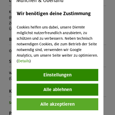
Leistung:
Kursleitung
Wir benötigen deine Zustimmung
(Falls nicht in den Leistungen inbegriffen, fallen
Zusatzkosten für z.B. An- und Abreise, Verpflegung,
Cookies helfen uns dabei, unsere Dienste
Übernachtung oder Skipass an.)
möglichst nutzerfreundlich anzubieten, zu
schützen und zu verbessern. Neben technisch
Buchungscode:
notwendigen Cookies, die zum Betrieb der Seite
notwendig sind, verwenden wir Google
OL-25-0106
Analytics, um unsere Seite weiter zu optimieren.
(
Details
)
Stützpunkt:
Weidener Hütte
Einstellungen
(Ü+HP im MBZ ca. 68€, im Lager ca. 62€)
Alle ablehnen
Kontakt Veranstalter:
Sektion Oberland
Alle akzeptieren
Preise: