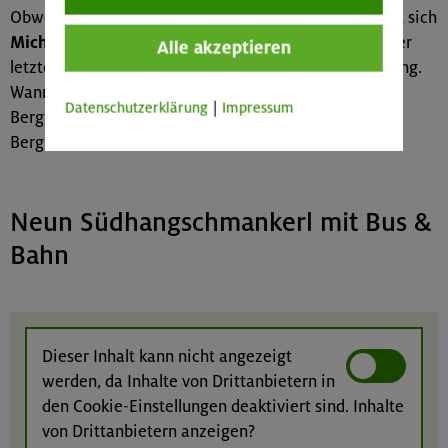
Obwohl leidenschaftlicher Ski(hoch)tourengeher freut sich
Michael Pröttel
Jahr für Jahr über den Wechsel von der
Alle akzeptieren
letzten Gletscherabfahrt zur ersten Frühlingswanderung.
Wann man genau starten kann, erklärt der erfahrene
Datenschutzerklärung
|
Impressum
Bergwanderführer jeden Donnerstag auf dem DAV
Bergbericht.
Neun Südhangschmankerl mit Bus &
Bahn
Dieser Inhalt kann nicht angezeigt
werden, da Inhalte von Drittanbietern in
den Cookie-Einstellungen deaktiviert sind. Inhalte
von Drittanbietern anzeigen?