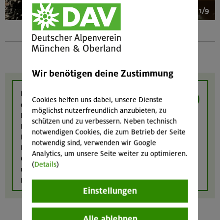
1/9
Wir benötigen deine Zustimmung
Dieser Inhalt kann nicht angezeigt werden,
Cookies helfen uns dabei, unsere Dienste
da Inhalte von Drittanbietern in den Cookie-
möglichst nutzerfreundlich anzubieten, zu
Einstellungen deaktiviert sind. Inhalte von
schützen und zu verbessern. Neben technisch
Drittanbietern anzeigen?
notwendigen Cookies, die zum Betrieb der Seite
Ich bin damit einverstanden, dass Inhalte von
notwendig sind, verwenden wir Google
Drittanbietern (Google Maps, YouTube, meteoblue,
Analytics, um unsere Seite weiter zu optimieren.
Calaméo, Elfsight und eventim-light) angezeigt werden
(
Details
)
und dass diese Anbieter ggf. Cookies einsetzen, um das
Funktionieren ihrer Inhalte zu gewährleisten bzw. zu
Einstellungen
optimieren. Weitere Informationen finden Sie in
unserer
Datenschutzerklärung
.
Alle ablehnen