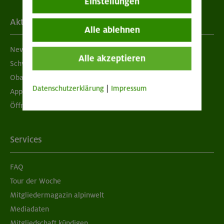
Einstellungen
Aktuelles
Alle ablehnen
Newsletter
Alle akzeptieren
Schwarzes Brett
Obacht geben!
Datenschutzerklärung
|
Impressum
App "Mein DAV+"
Öffnungszeiten
Services
FAQ
Tour der Woche
Mitgliedermagazin alpinwelt
Mediadaten
Mitgliedschaft kündigen