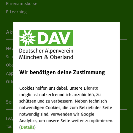
Ehrenamtsbörse
E-Learning
Aktuelles
Newsletter
Schwarzes Brett
Obacht geben!
Wir benötigen deine Zustimmung
App "Mein DAV+"
Öffnungszeiten
Cookies helfen uns dabei, unsere Dienste
möglichst nutzerfreundlich anzubieten, zu
schützen und zu verbessern. Neben technisch
Services
notwendigen Cookies, die zum Betrieb der Seite
notwendig sind, verwenden wir Google
FAQ
Analytics, um unsere Seite weiter zu optimieren.
Tour der Woche
(
Details
)