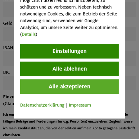
möglichst nutzerfreundlich anzubieten, zu
schützen und zu verbessern. Neben technisch
notwendigen Cookies, die zum Betrieb der Seite
notwendig sind, verwenden wir Google
Geldinstitut
Analytics, um unsere Seite weiter zu optimieren.
(
Details
)
IBAN
Einstellungen
Alle ablehnen
BIC
Alle akzeptieren
Einzugsermächtigung/SEPA-Lastschriftverfahren
(Gläubiger ID: DE56ZZZ00000013220)
Datenschutzerklärung
|
Impressum
Ich ermächtige die Sektion Oberland von meinem Konto mittels Lastschrift alle
fälligen Beträge und Forderungen für o.g. Person(en) einzuziehen. Zugleich weise
ich mein Kreditinstitut an, die von der Sektion auf mein Konto gezogene Lastschrift
einzulösen.