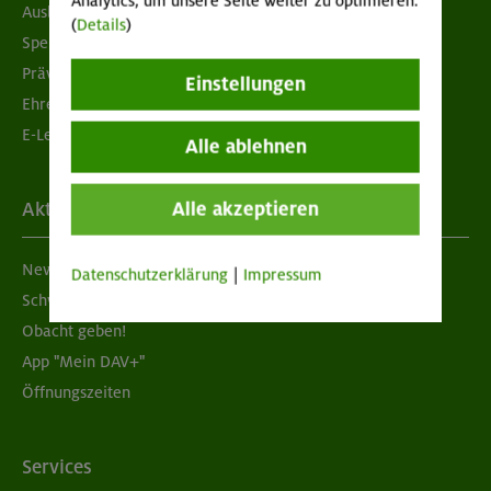
Analytics, um unsere Seite weiter zu optimieren.
Ausbildung & Jobs
(
Details
)
Spenden
Prävention sexualisierter Gewalt
Einstellungen
Ehrenamtsbörse
E-Learning
Alle ablehnen
Alle akzeptieren
Aktuelles
Newsletter
Datenschutzerklärung
|
Impressum
Schwarzes Brett
Obacht geben!
App "Mein DAV+"
Öffnungszeiten
Services