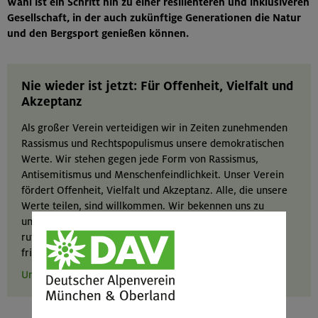
Wahl ist ein Schritt hin zu einer resilienteren und inklusiveren
Gesellschaft, in der auch zukünftige Generationen die Natur
und den Bergsport genießen können.
Nie wieder ist jetzt: Für Offenheit, Vielfalt und
Akzeptanz
Als großer Verein verteidigen wir in Zeiten zunehmenden
Rassismus und Rechtspopulismus unsere demokratischen
Werte. Wir stehen gegen jede Form von Rassismus,
Antisemitismus und Menschenfeindlichkeit. Unser Verein
fördert Offenheit, Vielfalt und Akzeptanz. Alle, die unsere
Werte teilen, sind willkommen. Wir bekennen uns zu
unserer Verantwortung aus unserer Vergangenheit und
rufen auf: Nie wieder! Zusammen für Vielfalt und ein
friedliches Miteinander.
Unser Statement