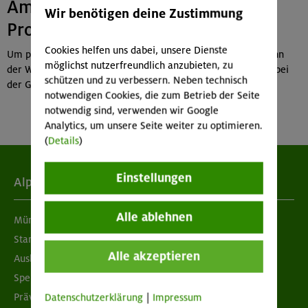
Am Wahltag in die Berge? Kein
Wir benötigen deine Zustimmung
Problem mit Briefwahl!
Cookies helfen uns dabei, unsere Dienste
Um per Briefwahl an der Bundestagswahl teilzunehmen, kann
möglichst nutzerfreundlich anzubieten, zu
der Wahlschein persönlich im Amt abgeholt oder schriftlich bei
schützen und zu verbessern. Neben technisch
der Gemeinde des Wohnsitzes beantragt werden.
notwendigen Cookies, die zum Betrieb der Seite
notwendig sind, verwenden wir Google
Analytics, um unsere Seite weiter zu optimieren.
(
Details
)
Einstellungen
Alpenverein
Alle ablehnen
München & Oberland
Standorte
Alle akzeptieren
Ausbildung & Jobs
Spenden
Prävention sexualisierter Gewalt
Datenschutzerklärung
|
Impressum