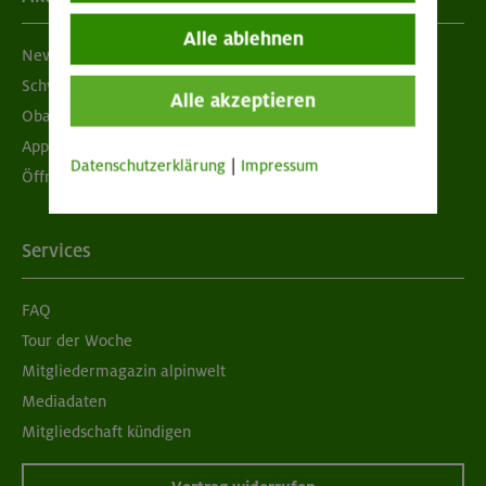
Alle ablehnen
Newsletter
Schwarzes Brett
Alle akzeptieren
Obacht geben!
App "Mein DAV+"
Datenschutzerklärung
|
Impressum
Öffnungszeiten
Services
FAQ
Tour der Woche
Mitgliedermagazin alpinwelt
Mediadaten
Mitgliedschaft kündigen