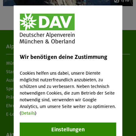
1/16
Alpenverein
Wir benötigen deine Zustimmung
München & Oberland
Standorte
Cookies helfen uns dabei, unsere Dienste
möglichst nutzerfreundlich anzubieten, zu
Ausbildung & Jobs
schützen und zu verbessern. Neben technisch
Spenden
notwendigen Cookies, die zum Betrieb der Seite
Prävention sexualisierter Gewalt
notwendig sind, verwenden wir Google
Ehrenamtsbörse
Analytics, um unsere Seite weiter zu optimieren.
(
Details
)
E-Learning
Einstellungen
Aktuelles