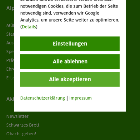
notwendigen Cookies, die zum Betrieb der Seite
Alpenverein
notwendig sind, verwenden wir Google
Analytics, um unsere Seite weiter zu optimieren.
München & Oberland
(
Details
)
Standorte
Ausbildung & Jobs
Einstellungen
Spenden
Prävention sexualisierter Gewalt
Alle ablehnen
Ehrenamtsbörse
E-Learning
Alle akzeptieren
Datenschutzerklärung
|
Impressum
Aktuelles
Newsletter
Schwarzes Brett
Obacht geben!