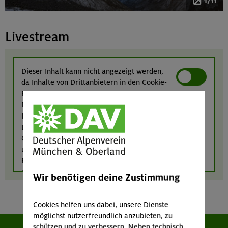
1/11
Livestream
Dieser Inhalt kann nicht angezeigt werden,
da Inhalte von Drittanbietern in den Cookie-
Einstellungen deaktiviert sind. Inhalte von
Drittanbietern anzeigen?
Ich bin damit einverstanden, dass Inhalte von
Drittanbietern (Google Maps, YouTube, meteoblue,
Calaméo, Elfsight und eventim-light) angezeigt werden
und dass diese Anbieter ggf. Cookies einsetzen, um das
Funktionieren ihrer Inhalte zu gewährleisten bzw. zu
optimieren. Weitere Informationen finden Sie in
Wir benötigen deine Zustimmung
unserer
Datenschutzerklärung
.
Cookies helfen uns dabei, unsere Dienste
möglichst nutzerfreundlich anzubieten, zu
schützen und zu verbessern. Neben technisch