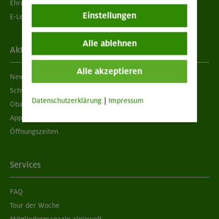
Ehrenamtsbörse
Einstellungen
E-Learning
Alle ablehnen
Aktuelles
Alle akzeptieren
Newsletter
Schwarzes Brett
Datenschutzerklärung
|
Impressum
Obacht geben!
App "Mein DAV+"
Öffnungszeiten
Services
FAQ
Tour der Woche