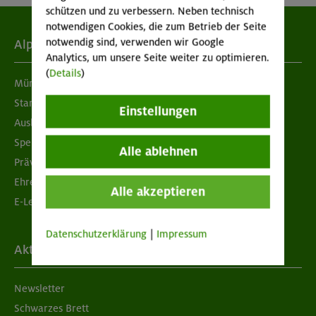
schützen und zu verbessern. Neben technisch
notwendigen Cookies, die zum Betrieb der Seite
notwendig sind, verwenden wir Google
Alpenverein
Analytics, um unsere Seite weiter zu optimieren.
(
Details
)
München & Oberland
Standorte
Einstellungen
Ausbildung & Jobs
Spenden
Alle ablehnen
Prävention sexualisierter Gewalt
Ehrenamtsbörse
Alle akzeptieren
E-Learning
Datenschutzerklärung
|
Impressum
Aktuelles
Newsletter
Schwarzes Brett