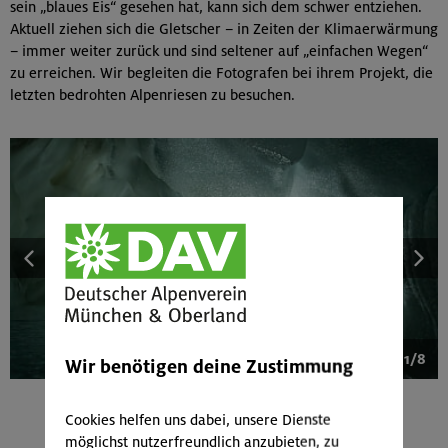
sein „blaues Eis“ gesehen hat, kann sich dem schwer entziehen.
Aktuell ziehen sich die Gletscher – in Zeiten der Klimaerwärmung
– immer weiter zurück und sind seltener auf „einfachen Wegen“
zu erreichen. Wir begleiten die Fotografen bei ihrem Projekt, die
letzten bedrohten Alpenriesen zu besuchen.
1/8
Wir benötigen deine Zustimmung
Cookies helfen uns dabei, unsere Dienste
möglichst nutzerfreundlich anzubieten, zu