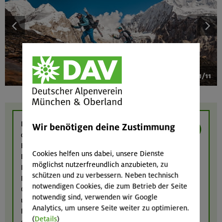
1/11
Dieser Inhalt kann nicht angezeigt werden,
Wir benötigen deine Zustimmung
da Inhalte von Drittanbietern in den Cookie-
Einstellungen deaktiviert sind. Inhalte von
Cookies helfen uns dabei, unsere Dienste
Drittanbietern anzeigen?
möglichst nutzerfreundlich anzubieten, zu
Ich bin damit einverstanden, dass Inhalte von
schützen und zu verbessern. Neben technisch
Drittanbietern (Google Maps, YouTube, meteoblue,
notwendigen Cookies, die zum Betrieb der Seite
Calaméo, Elfsight und eventim-light) angezeigt werden
notwendig sind, verwenden wir Google
und dass diese Anbieter ggf. Cookies einsetzen, um das
Analytics, um unsere Seite weiter zu optimieren.
Funktionieren ihrer Inhalte zu gewährleisten bzw. zu
(
Details
)