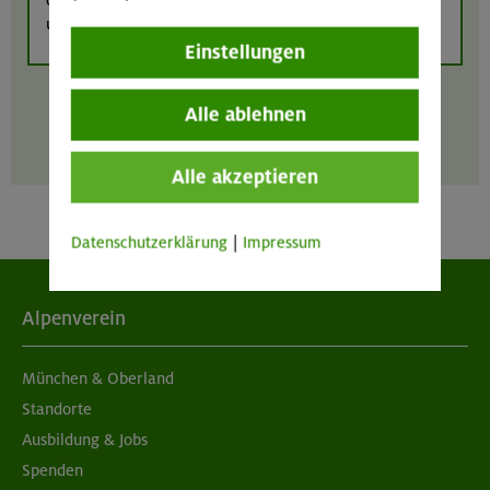
optimieren. Weitere Informationen finden Sie in
unserer
Datenschutzerklärung
.
Einstellungen
Alle ablehnen
Alle akzeptieren
Datenschutzerklärung
|
Impressum
Alpenverein
München & Oberland
Standorte
Ausbildung & Jobs
Spenden