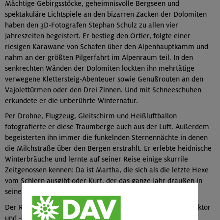
Mächtige Gebirgsstöcke, geheimnisvolle Bergseen und
spektakuläre Lichtspiele an den bizarren Zacken der Dolomiten
haben den 3D-Fotografen Stephan Schulz zu allen vier
Jahreszeiten begeistert. Er bestieg den Ortler, folgte einer
riesigen Karawane von Schafen über den Alpenhauptkamm und
nahm an der größten Pilgerfahrt im Alpenraum teil. In den
senkrechten Wänden der Dolomiten lockten ihn mehrtätige
verwegene Klettersteig-Abenteuer sowie Genußrouten an den
Vajolettürmen oder den Drei Zinnen. Und mit Schneeschuhen
erkundete er die unberührte Winternatur.
Per Drohne, Flugzeug, Gleitschirm und Heißluftballon
fotografierte er diese Traumberge auch aus der Luft. Außerdem
begeisterten ihn immer die funkelnden Sternennächte in denen
die Milchstraße über den Bergen erstrahlt. Er erlebte heidnische
Winterbräuche und lernte auf seiner Reise einige skurrile
Zeitgenossen kennen: Da ist Martha, die sich als die letzte Hexe
vom Schlern ausgibt oder Kurt, der das ganze Jahr draußen in
seinem originellen Biotop als Aussteiger lebt.
Der Referent bringt die entsprechende Ausrüstung (3D-Projektor
und -Brillen) für den Vortrag in 3D mit.