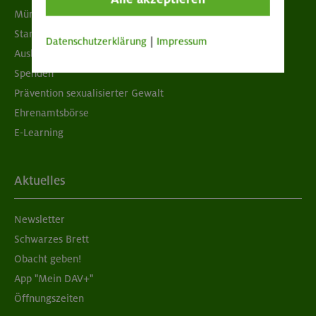
München & Oberland
Standorte
Datenschutzerklärung
|
Impressum
Ausbildung & Jobs
Spenden
Prävention sexualisierter Gewalt
Ehrenamtsbörse
E-Learning
Aktuelles
Newsletter
Schwarzes Brett
Obacht geben!
App "Mein DAV+"
Öffnungszeiten