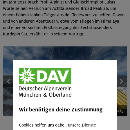
Im Jahr 2023 brach Profi-Alpinist und Gleitschirmpilot Lukas
Wörle seinen Versuch am Achttausender Broad Peak ab, um
einem höhenkranken Träger aus der Todeszone zu helfen. Davon
und von anderen Abenteuern, etwa vom Fliegen im Himalaya
und einer versuchten Erstbesteigung des Sechstausenders
Kurdopin Sar, erzählt er in seinem Vortrag.
Wir benötigen deine Zustimmung
1/5
Cookies helfen uns dabei, unsere Dienste