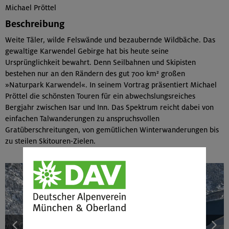
Michael Pröttel
Beschreibung
Weite Täler, wilde Felswände und bezaubernde Wildbäche. Das
gewaltige Karwendel Gebirge hat bis heute seine
Ursprünglichkeit bewahrt. Denn Seilbahnen und Skipisten
bestehen nur an den Rändern des gut 700 km² großen
»Naturpark Karwendel«. In seinem Vortrag präsentiert Michael
Pröttel die schönsten Touren für ein abwechslungsreiches
Bergjahr zwischen Isar und Inn. Das Spektrum reicht dabei von
einfachen Talwanderungen zu anspruchsvollen
Gratüberschreitungen, von gemütlichen Winterwanderungen bis
zu steilen Skitouren-Zielen.