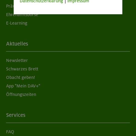
Datenschutzerklärung
|
Impressum
Prävention sexualisierter Gewalt
Ehrenamtsbörse
E-Learning
Aktuelles
Newsletter
Schwarzes Brett
Obacht geben!
App "Mein DAV+"
Öffnungszeiten
Services
FAQ