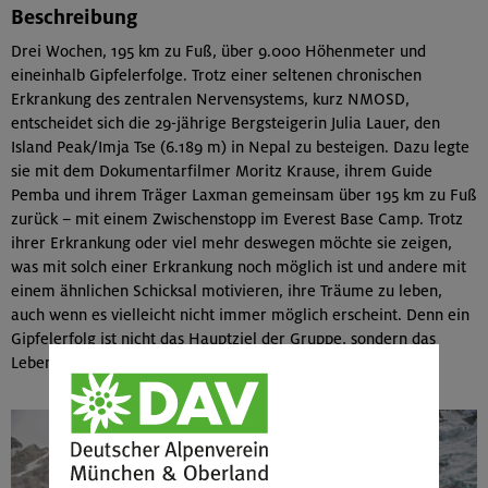
Beschreibung
Drei Wochen, 195 km zu Fuß, über 9.000 Höhenmeter und
eineinhalb Gipfelerfolge. Trotz einer seltenen chronischen
Erkrankung des zentralen Nervensystems, kurz NMOSD,
entscheidet sich die 29-jährige Bergsteigerin Julia Lauer, den
Island Peak/Imja Tse (6.189 m) in Nepal zu besteigen. Dazu legte
sie mit dem Dokumentarfilmer Moritz Krause, ihrem Guide
Pemba und ihrem Träger Laxman gemeinsam über 195 km zu Fuß
zurück – mit einem Zwischenstopp im Everest Base Camp. Trotz
ihrer Erkrankung oder viel mehr deswegen möchte sie zeigen,
was mit solch einer Erkrankung noch möglich ist und andere mit
einem ähnlichen Schicksal motivieren, ihre Träume zu leben,
auch wenn es vielleicht nicht immer möglich erscheint. Denn ein
Gipfelerfolg ist nicht das Hauptziel der Gruppe, sondern das
Leben eines Traumes: Auf dem Dach der Welt zu stehen.