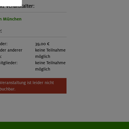
kt Veranstalter:
on München
:
eder:
39,00 €
eder anderer
keine Teilnahme
:
möglich
itglieder:
keine Teilnahme
möglich
Veranstaltung ist leider nicht
buchbar.