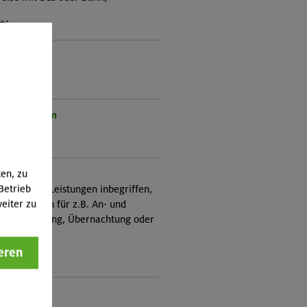
*in:
p Wehnelt
rogramm:
ienprogramm
ung:
ten, zu
itung
Betrieb
nicht in den Leistungen inbegriffen,
eiter zu
Zusatzkosten für z.B. An- und
e, Verpflegung, Übernachtung oder
 an.)
eren
ungscode:
5-0858