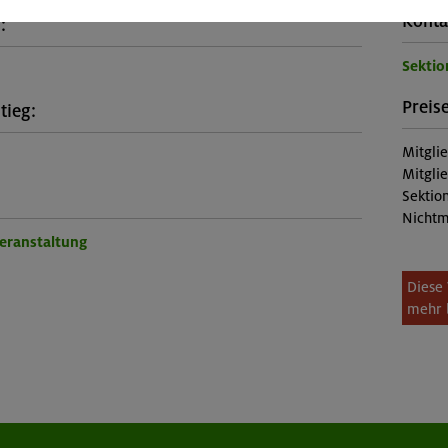
Konta
:
Sekti
Preise
tieg:
Mitgli
Mitgli
Sektion
Nichtm
Veranstaltung
Diese 
mehr 