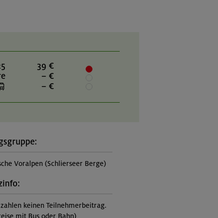
25
39 €
re
– €
– €
gsgruppe:
sche Voralpen (Schlierseer Berge)
zinfo:
 zahlen keinen Teilnehmerbeitrag.
eise mit Bus oder Bahn)