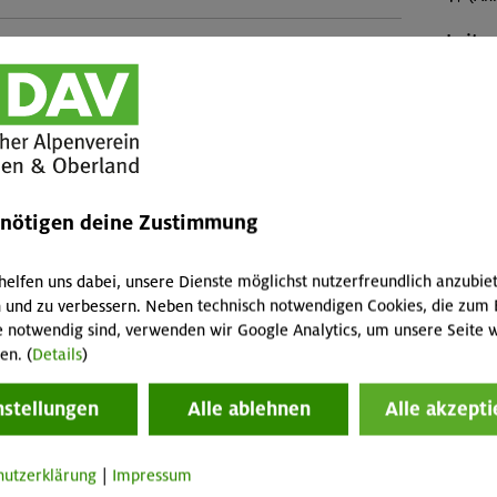
Leiter
gen und Steigen sowie auf schmalen Trittpfaden und in
Philip
ettern in kurzen Felspassagen bis Schwierigkeitsgrad I
Teilp
eit
Famil
uer für 2- bis 4-stündige Aufstiege mit 450 bis 800 Hm
enötigen deine Zustimmung
Leist
stiege. Bis 5 Std. Gesamtgehzeit.
helfen uns dabei, unsere Dienste möglichst nutzerfreundlich anzubie
Tourle
 und zu verbessern. Neben technisch notwendigen Cookies, die zum 
(Falls 
e notwendig sind, verwenden wir Google Analytics, um unsere Seite w
fallen 
en. (
Details
)
Abreis
Skipass
nstellungen
Alle ablehnen
Alle akzepti
Buch
g:
MUC-2
hutzerklärung
|
Impressum