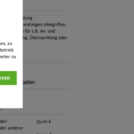
ung:
itung, Ausrüstung
nicht in den Leistungen inbegriffen,
Zusatzkosten für z.B. An- und
e, Verpflegung, Übernachtung oder
ten, zu
 an.)
Betrieb
ungscode:
eiter zu
6-0779
eren
kt Veranstalter:
on München
:
eder:
53,00 €
eder anderer