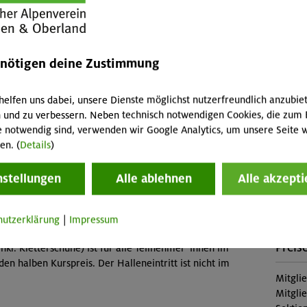
Leist
Kursle
(Falls 
enötigen deine Zustimmung
iche Sportlichkeit, Freude an Bewegung
fallen 
Abreis
helfen uns dabei, unsere Dienste möglichst nutzerfreundlich anzubie
Skipass
 und zu verbessern. Neben technisch notwendigen Cookies, die zum 
Buch
e notwendig sind, verwenden wir Google Analytics, um unsere Seite w
Veranstaltung
en. (
Details
)
MUC-2
nstellungen
Alle ablehnen
Alle akzepti
Konta
üd (Thalkirchen)
Sekti
hutzerklärung
|
Impressum
Preise
inkl. Kletterschuhe) ist für alle Teilnehmer*innen im
den halben Kurspreis. Der Halleneintritt ist nicht im
Mitgli
Mitgli