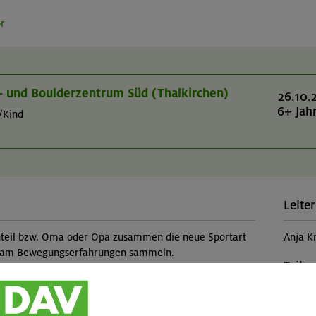
or
r- und Boulderzentrum Süd (Thalkirchen)
26.10.
6+ Jah
/Kind
Leiter
rnteil bzw. Oma oder Opa zusammen die neue Sportart
Anja K
nsam Bewegungserfahrungen sammeln.
Teilp
Famil