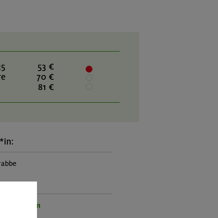
25
53 €
re
70 €
81 €
*in:
rabbe
rogramm:
ienprogramm