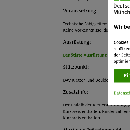
Voraussetzung:
Technische Fähigkeiten:
Wir b
Keine Vorkenntnisse, durchschnittl
Ausrüstung:
Cookies 
schützen
der Seit
Benötigte Ausrüstung für diese 
optimier
Stützpunkt:
Ei
DAV Kletter- und Boulderzentrum S
Zusatzinfo:
Datensc
Der Entleih der Kletterausrüstung (
Kurspreis enthalten. Kinder zahlen 
Kurspreis enthalten.
Maximale Teilnehmerzahl: