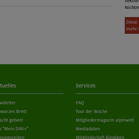
Sektion
Nichtm
Diese 
mehr 
tuelles
Services
wsletter
FAQ
hwarzes Brett
Tour der Woche
acht geben!
Mitgliedermagazin alpinwelt
p "Mein DAV+"
Mediadaten
fnungszeiten
Mitgliedschaft kündigen