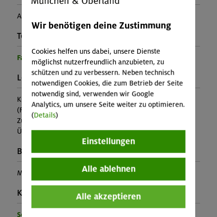
Anja Krabbe
Wir benötigen deine Zustimmung
Teilprogramm:
Cookies helfen uns dabei, unsere Dienste
Familienprogramm
möglichst nutzerfreundlich anzubieten, zu
schützen und zu verbessern. Neben technisch
Leistung:
notwendigen Cookies, die zum Betrieb der Seite
notwendig sind, verwenden wir Google
Kursleitung, Ausrüstung
Analytics, um unsere Seite weiter zu optimieren.
(Falls nicht in den Leistungen inbegriffen, fallen
(
Details
)
Zusatzkosten für z.B. An- und Abreise, Verpflegung,
Übernachtung oder Skipass an.)
Einstellungen
Buchungscode:
Alle ablehnen
MUC-26-0781
Kontakt Veranstalter:
Alle akzeptieren
Sektion München