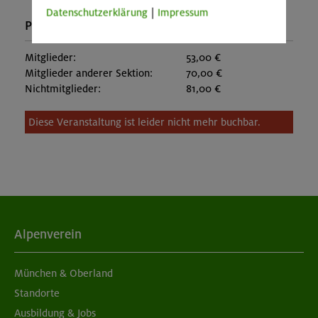
Datenschutzerklärung
|
Impressum
Preise:
Mitglieder:
53,00 €
Mitglieder anderer Sektion:
70,00 €
Nichtmitglieder:
81,00 €
Diese Veranstaltung ist leider nicht mehr buchbar.
Alpenverein
München & Oberland
Standorte
Ausbildung & Jobs