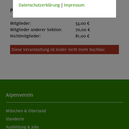
Datenschutzerklärung
|
Impressum
Preise:
Mitglieder:
53,00 €
Mitglieder anderer Sektion:
70,00 €
Nichtmitglieder:
81,00 €
Diese Veranstaltung ist leider nicht mehr buchbar.
Alpenverein
München & Oberland
Standorte
Ausbildung & Jobs