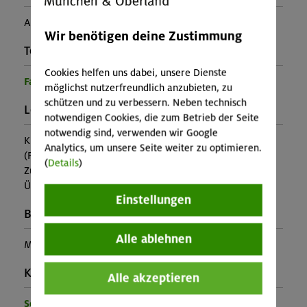
Anja Krabbe
Wir benötigen deine Zustimmung
Teilprogramm:
Cookies helfen uns dabei, unsere Dienste
Familienprogramm
möglichst nutzerfreundlich anzubieten, zu
schützen und zu verbessern. Neben technisch
Leistung:
notwendigen Cookies, die zum Betrieb der Seite
notwendig sind, verwenden wir Google
Kursleitung, Ausrüstung
Analytics, um unsere Seite weiter zu optimieren.
(Falls nicht in den Leistungen inbegriffen, fallen
(
Details
)
Zusatzkosten für z.B. An- und Abreise, Verpflegung,
Übernachtung oder Skipass an.)
Einstellungen
Buchungscode:
Alle ablehnen
MUC-26-0782
Kontakt Veranstalter:
Alle akzeptieren
Sektion München