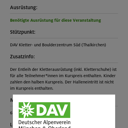
Ausrüstung:
Benötigte Ausrüstung für diese Veranstaltung
Stützpunkt:
DAV Kletter- und Boulderzentrum Süd (Thalkirchen)
Zusatzinfo:
Der Entleih der Kletterausrüstung (inkl. Kletterschuhe) ist
für alle Teilnehmer*innen im Kurspreis enthalten. Kinder
zahlen den halben Kurspreis. Der Halleneintritt ist nicht
im Kurspreis enthalten.
Maximale Teilnehmerzahl:
6
Leiter*in: