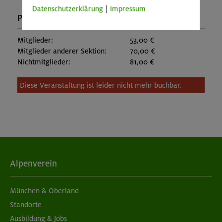
Datenschutzerklärung
|
Impressum
Preise:
Mitglieder:
53,00 €
Mitglieder anderer Sektion:
70,00 €
Nichtmitglieder:
81,00 €
Diese Veranstaltung ist leider nicht mehr buchbar.
Alpenverein
München & Oberland
Standorte
Ausbildung & Jobs