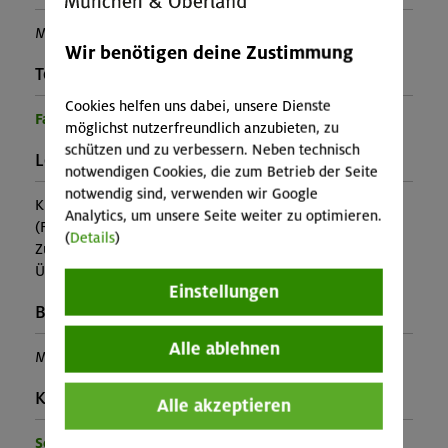
Manuel Schnur
Wir benötigen deine Zustimmung
Teilprogramm:
Cookies helfen uns dabei, unsere Dienste
Familienprogramm
möglichst nutzerfreundlich anzubieten, zu
schützen und zu verbessern. Neben technisch
Leistung:
notwendigen Cookies, die zum Betrieb der Seite
notwendig sind, verwenden wir Google
Kursleitung, Ausrüstung
Analytics, um unsere Seite weiter zu optimieren.
(Falls nicht in den Leistungen inbegriffen, fallen
(
Details
)
Zusatzkosten für z.B. An- und Abreise, Verpflegung,
Übernachtung oder Skipass an.)
Einstellungen
Buchungscode:
Alle ablehnen
MUC-25-1510
Kontakt Veranstalter:
Alle akzeptieren
Sektion München