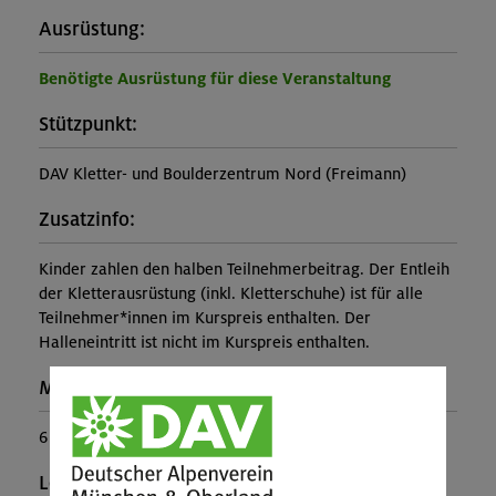
Ausrüstung:
Benötigte Ausrüstung für diese Veranstaltung
Stützpunkt:
DAV Kletter- und Boulderzentrum Nord (Freimann)
Zusatzinfo:
Kinder zahlen den halben Teilnehmerbeitrag. Der Entleih
der Kletterausrüstung (inkl. Kletterschuhe) ist für alle
Teilnehmer*innen im Kurspreis enthalten. Der
Halleneintritt ist nicht im Kurspreis enthalten.
Maximale Teilnehmerzahl:
6
Leiter*in: