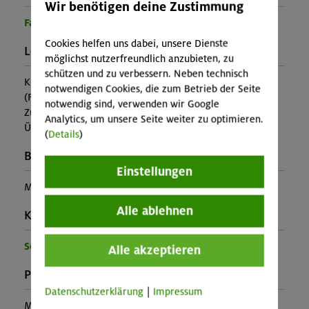
Wir benötigen deine Zustimmung
Familienprogramm
Cookies helfen uns dabei, unsere Dienste
Leistung:
möglichst nutzerfreundlich anzubieten, zu
schützen und zu verbessern. Neben technisch
Kursleitung, Ausrüstung
notwendigen Cookies, die zum Betrieb der Seite
(Falls nicht in den Leistungen inbegriffen, fallen
notwendig sind, verwenden wir Google
Zusatzkosten für z.B. An- und Abreise, Verpflegung,
Analytics, um unsere Seite weiter zu optimieren.
Übernachtung oder Skipass an.)
(
Details
)
Buchungscode:
Einstellungen
MUC-26-0890
Alle ablehnen
Kontakt Veranstalter:
Sektion München
Alle akzeptieren
Preise:
Datenschutzerklärung
|
Impressum
Mitglieder:
53,00 €