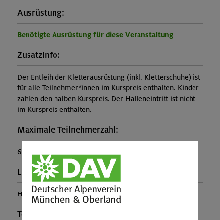
Ausrüstung:
Benötigte Ausrüstung für diese Veranstaltung
Zusatzinfo:
Der Entleih der Kletterausrüstung (inkl. Kletterschuhe) ist
für alle Teilnehmer*innen im Kurspreis enthalten. Kinder
zahlen den halben Kurspreis. Der Halleneintritt ist nicht
im Kurspreis enthalten.
Maximale Teilnehmerzahl:
6
Leiter*in:
Hans Hafner
Teilprogramm: