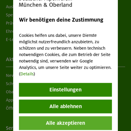
Ausbildung & Jobs
Spenden
Wir benötigen deine Zustimmung
Prävention sexualisierter Gewalt
Ehrenamtsbörse
Cookies helfen uns dabei, unsere Dienste
E-Learning
möglichst nutzerfreundlich anzubieten, zu
schützen und zu verbessern. Neben technisch
notwendigen Cookies, die zum Betrieb der Seite
Aktuelles
notwendig sind, verwenden wir Google
Analytics, um unsere Seite weiter zu optimieren.
(
Details
)
Newsletter
Schwarzes Brett
Einstellungen
Obacht geben!
App "Mein DAV+"
Alle ablehnen
Öffnungszeiten
Alle akzeptieren
Services