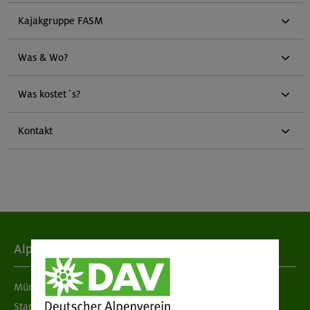
Kajakgruppe FASM
Was & Wo?
Was kostet´s?
Kontakt
Alpenverein
München & Oberland
Standorte