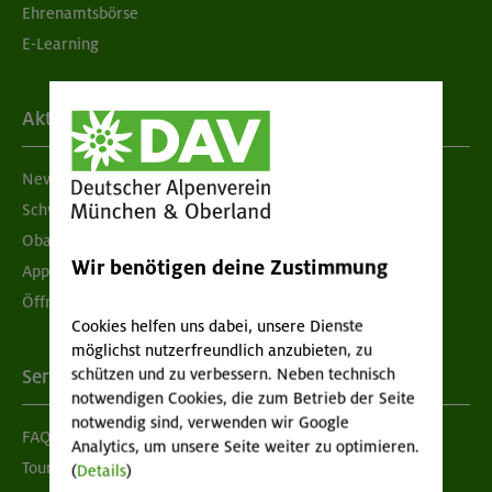
Ehrenamtsbörse
E-Learning
Aktuelles
Newsletter
Schwarzes Brett
Obacht geben!
Wir benötigen deine Zustimmung
App "Mein DAV+"
Öffnungszeiten
Cookies helfen uns dabei, unsere Dienste
möglichst nutzerfreundlich anzubieten, zu
schützen und zu verbessern. Neben technisch
Services
notwendigen Cookies, die zum Betrieb der Seite
notwendig sind, verwenden wir Google
FAQ
Analytics, um unsere Seite weiter zu optimieren.
Tour der Woche
(
Details
)