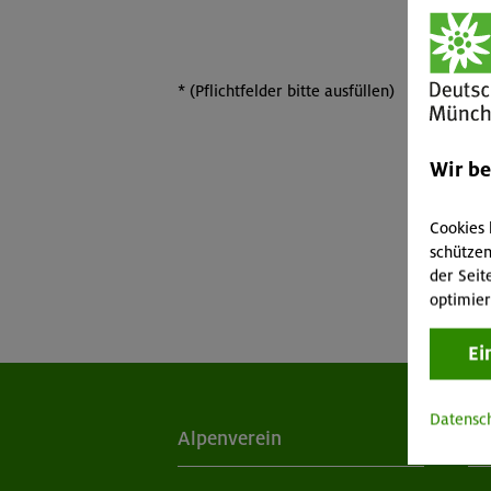
*
(Pflichtfelder bitte ausfüllen)
Wir b
Cookies 
schützen
der Seit
optimier
Ei
Datensc
Alpenverein
Ak