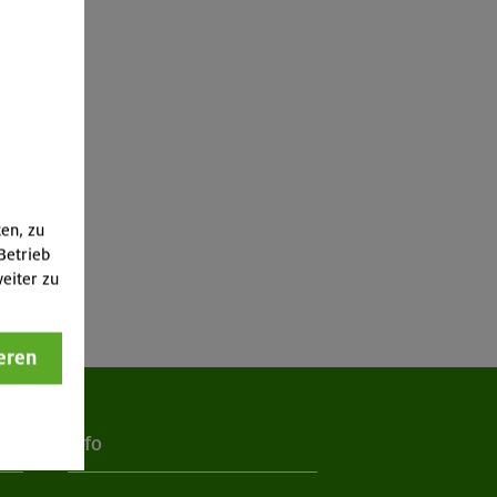
ten, zu
Betrieb
eiter zu
eren
Info