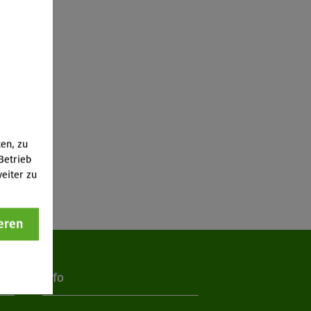
ten, zu
Betrieb
eiter zu
eren
Info