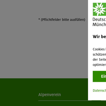
*
(Pflichtfelder bitte ausfüllen)
Wir b
Cookies 
schützen
der Seit
optimier
Ei
Datensc
Alpenverein
Ak