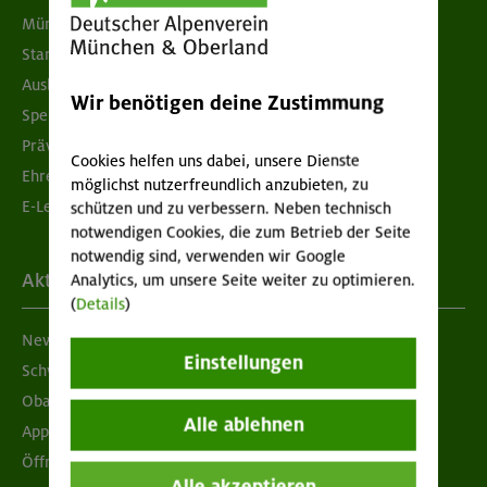
München & Oberland
Standorte
Ausbildung & Jobs
Wir benötigen deine Zustimmung
Spenden
Prävention sexualisierter Gewalt
Cookies helfen uns dabei, unsere Dienste
Ehrenamtsbörse
möglichst nutzerfreundlich anzubieten, zu
E-Learning
schützen und zu verbessern. Neben technisch
notwendigen Cookies, die zum Betrieb der Seite
notwendig sind, verwenden wir Google
Aktuelles
Analytics, um unsere Seite weiter zu optimieren.
(
Details
)
Newsletter
Einstellungen
Schwarzes Brett
Obacht geben!
Alle ablehnen
App "Mein DAV+"
Öffnungszeiten