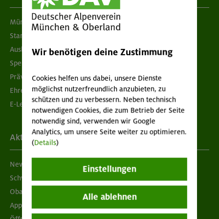
München & Oberland
Standorte
Ausbildung & Jobs
Wir benötigen deine Zustimmung
Spenden
Prävention sexualisierter Gewalt
Cookies helfen uns dabei, unsere Dienste
möglichst nutzerfreundlich anzubieten, zu
Ehrenamtsbörse
schützen und zu verbessern. Neben technisch
E-Learning
notwendigen Cookies, die zum Betrieb der Seite
notwendig sind, verwenden wir Google
Analytics, um unsere Seite weiter zu optimieren.
Aktuelles
(
Details
)
Newsletter
Einstellungen
Schwarzes Brett
Obacht geben!
Alle ablehnen
App "Mein DAV+"
Öffnungszeiten