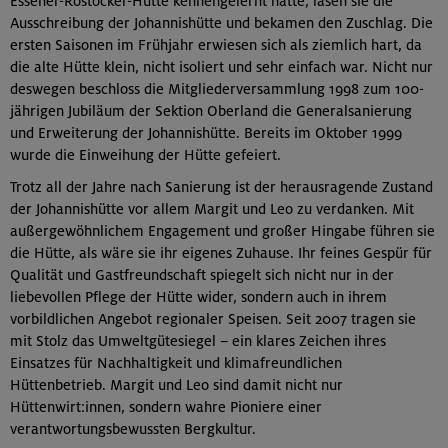
Essener-Rostocker-Hütte kennengelernt hatte, lasen sie die
Ausschreibung der Johannishütte und bekamen den Zuschlag. Die
ersten Saisonen im Frühjahr erwiesen sich als ziemlich hart, da
die alte Hütte klein, nicht isoliert und sehr einfach war. Nicht nur
deswegen beschloss die Mitgliederversammlung 1998 zum 100-
jährigen Jubiläum der Sektion Oberland die Generalsanierung
und Erweiterung der Johannishütte. Bereits im Oktober 1999
wurde die Einweihung der Hütte gefeiert.
Trotz all der Jahre nach Sanierung ist der herausragende Zustand
der Johannishütte vor allem Margit und Leo zu verdanken. Mit
außergewöhnlichem Engagement und großer Hingabe führen sie
die Hütte, als wäre sie ihr eigenes Zuhause. Ihr feines Gespür für
Qualität und Gastfreundschaft spiegelt sich nicht nur in der
liebevollen Pflege der Hütte wider, sondern auch in ihrem
vorbildlichen Angebot regionaler Speisen. Seit 2007 tragen sie
mit Stolz das Umweltgütesiegel – ein klares Zeichen ihres
Einsatzes für Nachhaltigkeit und klimafreundlichen
Hüttenbetrieb. Margit und Leo sind damit nicht nur
Hüttenwirt:innen, sondern wahre Pioniere einer
verantwortungsbewussten Bergkultur.