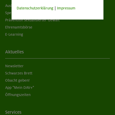
Ausbildung & Jobs
Datenschutzerklärung
|
Impressum
Spenden
Prävention sexualisierter Gewalt
Ehrenamtsbörse
E-Learning
Aktuelles
Newsletter
Schwarzes Brett
Obacht geben!
App "Mein DAV+"
Öffnungszeiten
Services