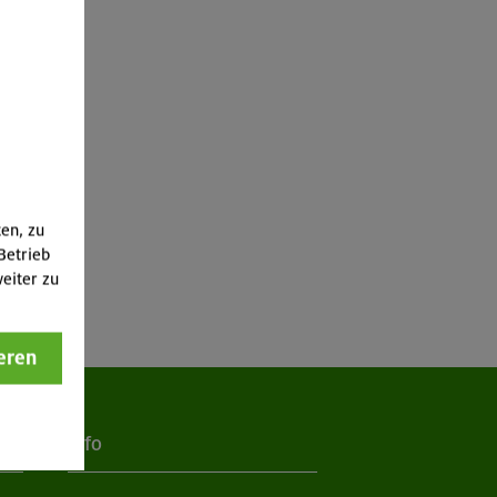
ten, zu
Betrieb
eiter zu
eren
Info