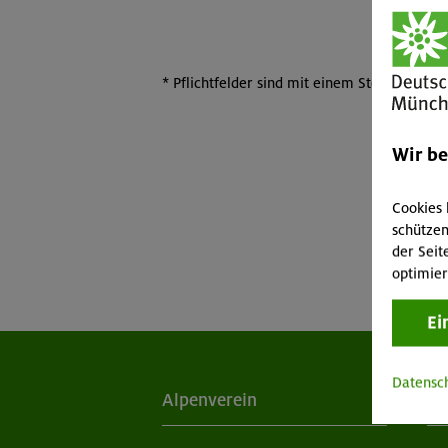
*
Pflichtfelder sind mit einem Sternchen ma
Wir b
Cookies 
schützen
der Seit
optimier
Ei
Datensc
Alpenverein
Ak