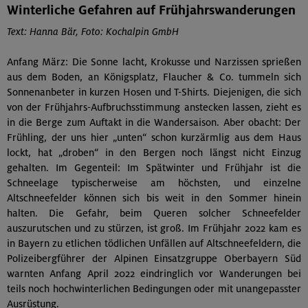
Winterliche Gefahren auf Frühjahrswanderungen
Text: Hanna Bär, Foto: Kochalpin GmbH
Anfang März: Die Sonne lacht, Krokusse und Narzissen sprießen
aus dem Boden, an Königsplatz, Flaucher & Co. tummeln sich
Sonnenanbeter in kurzen Hosen und T-Shirts. Diejenigen, die sich
von der Frühjahrs-Aufbruchsstimmung anstecken lassen, zieht es
in die Berge zum Auftakt in die Wandersaison. Aber obacht: Der
Frühling, der uns hier „unten“ schon kurzärmlig aus dem Haus
lockt, hat „droben“ in den Bergen noch längst nicht Einzug
gehalten. Im Gegenteil: Im Spätwinter und Frühjahr ist die
Schneelage typischerweise am höchsten, und einzelne
Altschneefelder können sich bis weit in den Sommer hinein
halten. Die Gefahr, beim Queren solcher Schneefelder
auszurutschen und zu stürzen, ist groß. Im Frühjahr 2022 kam es
in Bayern zu etlichen tödlichen Unfällen auf Altschneefeldern, die
Polizeibergführer der Alpinen Einsatzgruppe Oberbayern Süd
warnten Anfang April 2022 eindringlich vor Wanderungen bei
teils noch hochwinterlichen Bedingungen oder mit unangepasster
Ausrüstung.