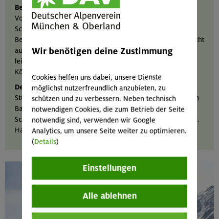
Betreten & Queren
Vorsicht an den Rändern von Altschneefeldern. Durch
Schneeschmelze können sie unterhöhlt sein und bei
Belastung einbrechen. Der Schnee sollte bei Betreten leicht
Wir benötigen deine Zustimmung
aufgeweicht sein. Mit dem Schuh werden sichelförmige,
leicht zum Hang geneigte Tritte geschlagen. Der
Körperschwerpunkt bleibt stabil über dem Fuß.
Cookies helfen uns dabei, unsere Dienste
Der Fall des Falls
möglichst nutzerfreundlich anzubieten, zu
Stürzt man doch, dreht man sich schnellstmöglich auf den
schützen und zu verbessern. Neben technisch
Bauch und in eine Liegestützposition. Hände und
notwendigen Cookies, die zum Betrieb der Seite
Schuhspitzen drücken zum Abbremsen fest in den Schnee.
notwendig sind, verwenden wir Google
Handschuhe schützen vor Verletzungen der Hände.
Analytics, um unsere Seite weiter zu optimieren.
(
Details
)
Einstellungen
Alle ablehnen