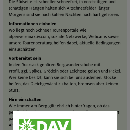
Die Südseite ist schneller schneefrei, in nordseitigen und
schattigen Hängen halten sich Altschneefelder länger.
Morgens sind sie nach kühlen Nächten noch hart gefroren.
Informationen einholen
Wo liegt noch Schnee? Tourenportale wie
alpenvereinaktiv.com, soziale Netzwerke, Webcams sowie
unsere Tourenberatung helfen dabei, aktuelle Bedingungen
einzuschätzen.
Vorbereitet sein
In den Rucksack gehören Bergwanderschuhe mit
Profil, ggf. Spikes, Grödeln oder Leichtsteigeisen und Pickel.
Wer keine besitzt, kann sie sich bei uns ausleihen. Stöcke
helfen, das Gleichgewicht zu halten, bremsen aber keinen
Sturz.
Hirn einschalten
Wie immer am Berg gilt: ehrlich hinterfragen, ob das
persönliche Können zur Tour und den Bedingungen vor Ort
passen. Bei Unsicherheit wird umgedreht oder eine
Alternative gewählt.