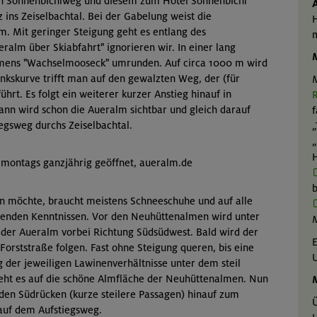
den Sonnenbichlweg und diesem zum Hotel Sonnenbichl
 ins Zeiselbachtal. Bei der Gabelung weist die
H
. Mit geringer Steigung geht es entlang des
eralm über Skiabfahrt" ignorieren wir. In einer lang
M
mens "Wachselmooseck" umrunden. Auf circa 1000 m wird
nkskurve trifft man auf den gewalzten Weg, der (für
M
hrt. Es folgt ein weiterer kurzer Anstieg hinauf in
R
nn wird schon die Aueralm sichtbar und gleich darauf
f
iegsweg durchs Zeiselbachtal.
„
„
H
f montags ganzjährig geöffnet, aueralm.de
b
n möchte, braucht meistens Schneeschuhe und auf alle
henden Kenntnissen. Vor den Neuhüttenalmen wird unter
 der Aueralm vorbei Richtung Südsüdwest. Bald wird der
E
Forststraße folgen. Fast ohne Steigung queren, bis eine
g der jeweiligen Lawinenverhältnisse unter dem steil
eht es auf die schöne Almfläche der Neuhüttenalmen. Nun
M
 den Südrücken (kurze steilere Passagen) hinauf zum
Ü
 auf dem Aufstiegsweg.