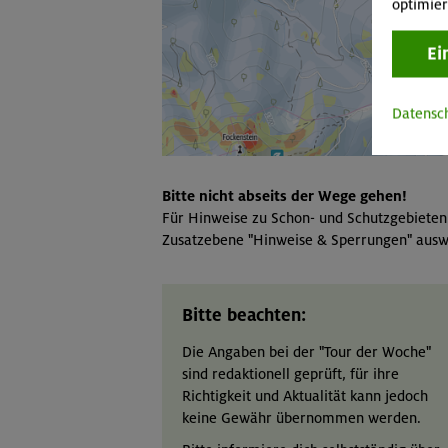
optimier
Ei
Datensc
Bitte nicht abseits der Wege gehen!
Für Hinweise zu Schon- und Schutzgebieten
Zusatzebene "Hinweise & Sperrungen" ausw
Bitte beachten:
Die Angaben bei der "Tour der Woche"
sind redaktionell geprüft, für ihre
Richtigkeit und Aktualität kann jedoch
keine Gewähr übernommen werden.