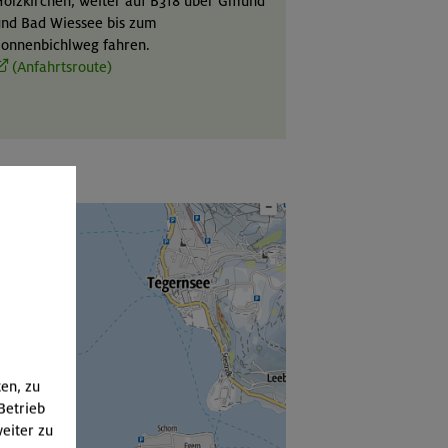
olzkirchen, weiter auf B318 über Gmund
nd Bad Wiessee bis zum
onnenbichlweg fahren.
(Anfahrtsroute)
ten, zu
Betrieb
eiter zu