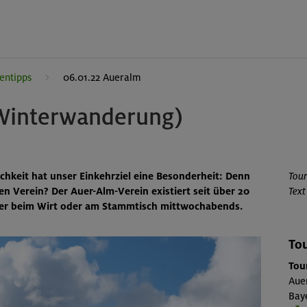
entipps
06.01.22 Aueralm
Winterwanderung)
hkeit hat unser Einkehrziel eine Besonderheit: Denn
Tou
n Verein? Der Auer-Alm-Verein existiert seit über 20
Text
icher beim Wirt oder am Stammtisch mittwochabends.
Tou
Tou
Auer
Bay