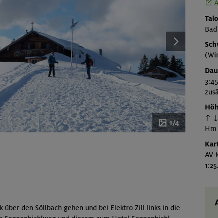
A
Talo
Bad
Sch
(Wi
Dau
3:45
zusä
Höh
↑ ↓
1/4
Hm
Kar
AV-K
1:2
 über den Söllbach gehen und bei Elektro Zill links in die