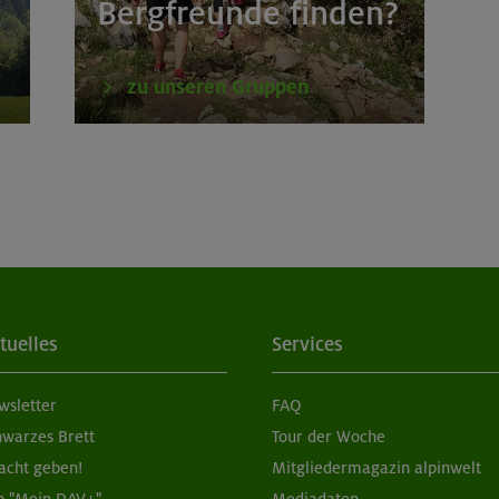
Bergfreunde finden?
zu unseren Gruppen
tuelles
Services
wsletter
FAQ
hwarzes Brett
Tour der Woche
acht geben!
Mitgliedermagazin alpinwelt
p "Mein DAV+"
Mediadaten