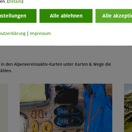
en. (
Details
)
nstellungen
Alle ablehnen
Alle akzepti
hutzerklärung
|
Impressum
 in den Alpenvereinsaktiv-Karten unter Karten & Wege die
ählen.