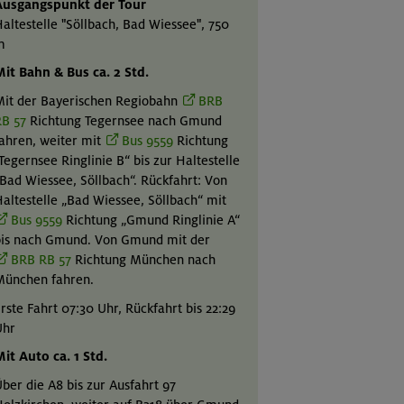
Ausgangspunkt der Tour
altestelle "Söllbach, Bad Wiessee", 750
m
it Bahn & Bus ca. 2 Std.
it der Bayerischen Regiobahn
BRB
B 57
Richtung Tegernsee nach Gmund
ahren, weiter mit
Bus 9559
Richtung
Tegernsee Ringlinie B“ bis zur Haltestelle
Bad Wiessee, Söllbach“. Rückfahrt: Von
altestelle „Bad Wiessee, Söllbach“ mit
Bus 9559
Richtung „Gmund Ringlinie A“
is nach Gmund. Von Gmund mit der
BRB RB 57
Richtung München nach
München fahren.
rste Fahrt 07:30 Uhr, Rückfahrt bis 22:29
Uhr
it Auto ca. 1 Std.
ber die A8 bis zur Ausfahrt 97