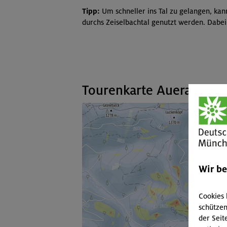
Tipp:
Um schneller ins Tal zu gelangen, kan
durchs Zeiselbachtal genutzt werden. Dabe
Tourenkarte Aueralm
Wir b
Cookies 
schützen
der Seit