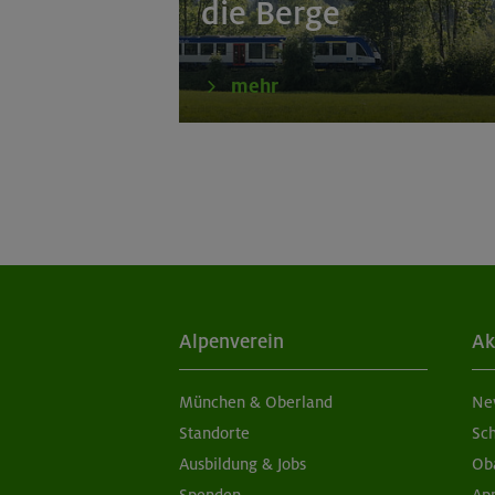
die Berge
mehr
Alpenverein
Ak
München & Oberland
Ne
Standorte
Sc
Ausbildung & Jobs
Ob
Spenden
Ap