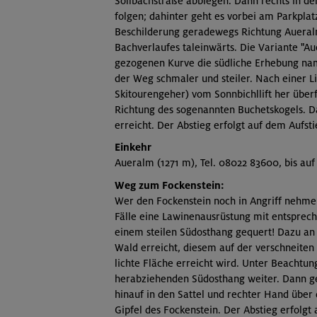
Söllbachstraße abbiegen. Dann rechts in 
folgen; dahinter geht es vorbei am Parkplatz
Beschilderung geradewegs Richtung Aueralm
Bachverlaufes taleinwärts. Die Variante "Au
gezogenen Kurve die südliche Erhebung na
der Weg schmaler und steiler. Nach einer Li
Skitourengeher) vom Sonnbichllift her überfü
Richtung des sogenannten Buchetskogels. Da
erreicht. Der Abstieg erfolgt auf dem Aufst
Einkehr
Aueralm (1271 m), Tel. 08022 83600, bis au
Weg zum Fockenstein:
Wer den Fockenstein noch in Angriff nehme
Fälle eine Lawinenausrüstung mit entsprec
einem steilen Südosthang gequert! Dazu an
Wald erreicht, diesem auf der verschneiten 
lichte Fläche erreicht wird. Unter Beachtun
herabziehenden Südosthang weiter. Dann g
hinauf in den Sattel und rechter Hand über
Gipfel des Fockenstein. Der Abstieg erfolgt