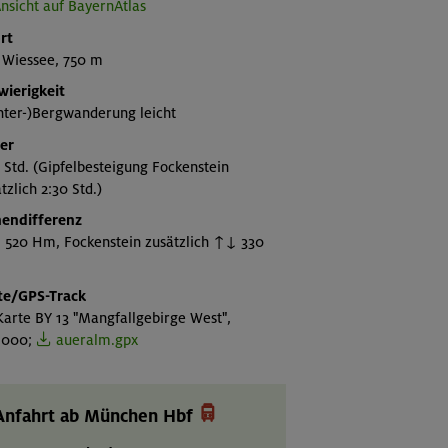
nsicht auf BayernAtlas
rt
 Wiessee, 750 m
wierigkeit
nter-)Bergwanderung leicht
er
 Std. (Gipfelbesteigung Fockenstein
tzlich 2:30 Std.)
endifferenz
 520 Hm, Fockenstein zusätzlich ↑↓ 330
te/GPS-Track
arte BY 13 "Mangfallgebirge West",
5.000;
aueralm.gpx

Anfahrt ab München Hbf