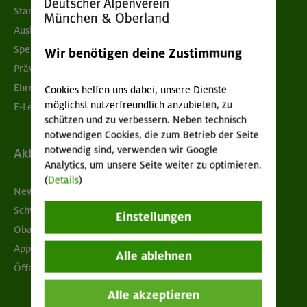
Standorte
Ausbildung & Jobs
Spenden
Wir benötigen deine Zustimmung
Prävention sexualisierter Gewalt
Ehrenamtsbörse
Cookies helfen uns dabei, unsere Dienste
möglichst nutzerfreundlich anzubieten, zu
E-Learning
schützen und zu verbessern. Neben technisch
notwendigen Cookies, die zum Betrieb der Seite
notwendig sind, verwenden wir Google
Aktuelles
Analytics, um unsere Seite weiter zu optimieren.
(
Details
)
Newsletter
Schwarzes Brett
Einstellungen
Obacht geben!
App "Mein DAV+"
Alle ablehnen
Öffnungszeiten
Alle akzeptieren