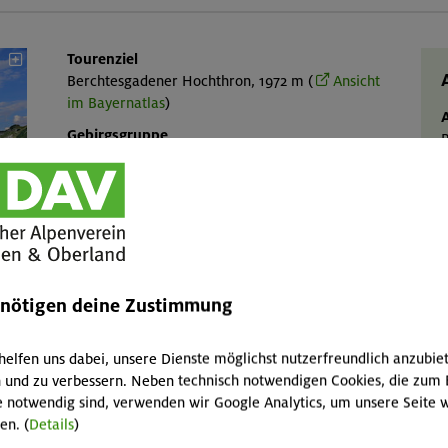
Tourenziel
Berchtesgadener Hochthron, 1972 m (
Ansicht
im Bayernatlas
)
Gebirgsgruppe
P
Berchtesgadener Alpen
7
H
Talort
Berchtesgaden, 571 m
g
Karte
AV-Karte BY 22 "Berchtesgaden – Untersberg"
1:25.000
D
enötigen deine Zustimmung
ö
e
M
helfen uns dabei, unsere Dienste möglichst nutzerfreundlich anzubie
F
 und zu verbessern. Neben technisch notwendigen Cookies, die zum 
e notwendig sind, verwenden wir Google Analytics, um unsere Seite w
u
en. (
Details
)
H