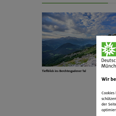
Tieflblick ins Berchtesgadener Tal
Wir b
Cookies 
schützen
der Seit
optimier