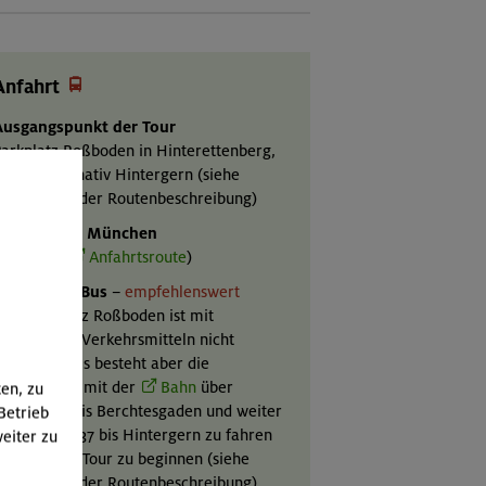

Anfahrt
Ausgangspunkt der Tour
arkplatz Roßboden in Hinterettenberg,
75 m; alternativ Hintergern (siehe
inweis bei der Routenbeschreibung)
Mit Auto ab München
ut 2 Std. (
Anfahrtsroute
)
Mit Bahn & Bus
–
empfehlenswert
er Parkplatz Roßboden ist mit
ffentlichen Verkehrsmitteln nicht
rreichbar. Es besteht aber die
öglichkeit, mit der
Bahn
über
ten, zu
reilassing bis Berchtesgaden und weiter
Betrieb
mit
Bus
837 bis Hintergern zu fahren
eiter zu
nd dort die Tour zu beginnen (siehe
inweis bei der Routenbeschreibung)