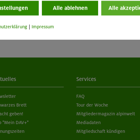
nstellungen
Alle ablehnen
Alle akzepti
hutzerklärung
|
Impressum
tuelles
Services
wsletter
FAQ
hwarzes Brett
Tour der Woche
acht geben!
Mitgliedermagazin alpinwelt
p "Mein DAV+"
Mediadaten
fnungszeiten
Mitgliedschaft kündigen