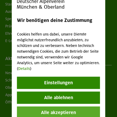
Standorte
Ausbildung & Jobs
Spenden
Wir benötigen deine Zustimmung
Prävention sexualisierter Gewalt
Ehrenamtsbörse
Cookies helfen uns dabei, unsere Dienste
möglichst nutzerfreundlich anzubieten, zu
E-Learning
schützen und zu verbessern. Neben technisch
notwendigen Cookies, die zum Betrieb der Seite
notwendig sind, verwenden wir Google
Aktuelles
Analytics, um unsere Seite weiter zu optimieren.
(
Details
)
Newsletter
Schwarzes Brett
Einstellungen
Obacht geben!
App "Mein DAV+"
Alle ablehnen
Öffnungszeiten
Alle akzeptieren