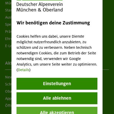
München & Oberland
Standorte
Ausbildung & Jobs
Wir benötigen deine Zustimmung
Spenden
Prävention sexualisierter Gewalt
Cookies helfen uns dabei, unsere Dienste
Ehrenamtsbörse
möglichst nutzerfreundlich anzubieten, zu
E-Learning
schützen und zu verbessern. Neben technisch
notwendigen Cookies, die zum Betrieb der Seite
notwendig sind, verwenden wir Google
Aktuelles
Analytics, um unsere Seite weiter zu optimieren.
(
Details
)
Newsletter
Einstellungen
Schwarzes Brett
Obacht geben!
Alle ablehnen
App "Mein DAV+"
Öffnungszeiten
Alle akzeptieren