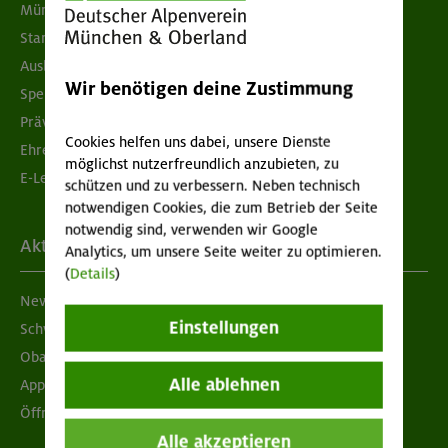
München & Oberland
Standorte
Ausbildung & Jobs
Wir benötigen deine Zustimmung
Spenden
Prävention sexualisierter Gewalt
Cookies helfen uns dabei, unsere Dienste
Ehrenamtsbörse
möglichst nutzerfreundlich anzubieten, zu
E-Learning
schützen und zu verbessern. Neben technisch
notwendigen Cookies, die zum Betrieb der Seite
notwendig sind, verwenden wir Google
Aktuelles
Analytics, um unsere Seite weiter zu optimieren.
(
Details
)
Newsletter
Einstellungen
Schwarzes Brett
Obacht geben!
Alle ablehnen
App "Mein DAV+"
Öffnungszeiten
Alle akzeptieren