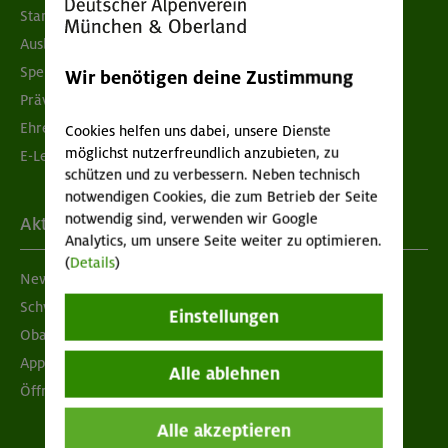
Standorte
Ausbildung & Jobs
Spenden
Wir benötigen deine Zustimmung
Prävention sexualisierter Gewalt
Ehrenamtsbörse
Cookies helfen uns dabei, unsere Dienste
möglichst nutzerfreundlich anzubieten, zu
E-Learning
schützen und zu verbessern. Neben technisch
notwendigen Cookies, die zum Betrieb der Seite
notwendig sind, verwenden wir Google
Aktuelles
Analytics, um unsere Seite weiter zu optimieren.
(
Details
)
Newsletter
Schwarzes Brett
Einstellungen
Obacht geben!
App "Mein DAV+"
Alle ablehnen
Öffnungszeiten
Alle akzeptieren