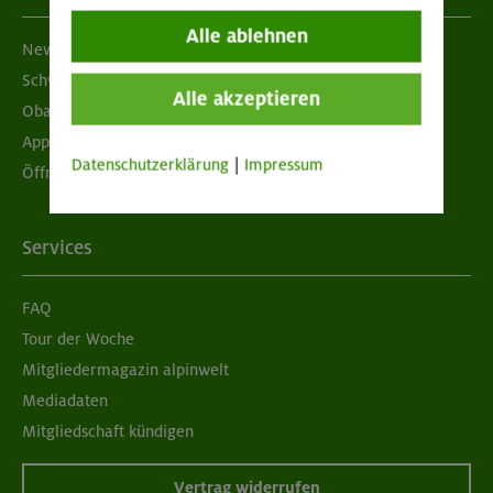
Alle ablehnen
Newsletter
Schwarzes Brett
Alle akzeptieren
Obacht geben!
App "Mein DAV+"
Datenschutzerklärung
|
Impressum
Öffnungszeiten
Services
FAQ
Tour der Woche
Mitgliedermagazin alpinwelt
Mediadaten
Mitgliedschaft kündigen
Vertrag widerrufen