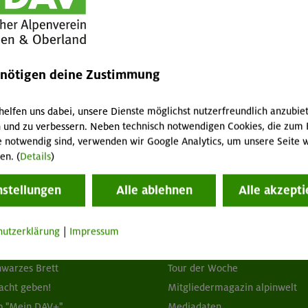
enötigen deine Zustimmung
 Hütten
helfen uns dabei, unsere Dienste möglichst nutzerfreundlich anzubie
 und zu verbessern. Neben technisch notwendigen Cookies, die zum 
e notwendig sind, verwenden wir Google Analytics, um unsere Seite w
en. (
Details
)
nstellungen
Alle ablehnen
Alle akzepti
tuelles
Services
hutzerklärung
|
Impressum
wsletter
FAQ
hwarzes Brett
Tour der Woche
acht geben!
Mitgliedermagazin alpinwelt
p "Mein DAV+"
Mediadaten