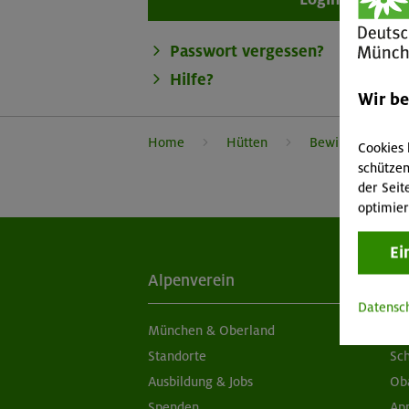
Passwort vergessen?
Hilfe?
Wir b
Home
Hütten
Bewirtschaftete
Cookies 
schützen
der Seit
optimier
Ei
Alpenverein
Ak
Datensc
München & Oberland
Ne
Standorte
Sc
Ausbildung & Jobs
Ob
Spenden
Ap