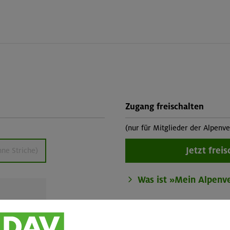
Zugang freischalten
(nur für Mitglieder der Alpen
Jetzt freis
Was ist »Mein Alpenv