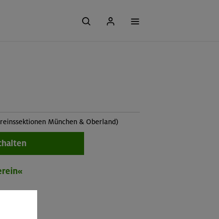
vereinssektionen München & Oberland)
chalten
erein«