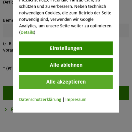
möglichst nutzerfreundlich anzubieten, zu
(Art der Unterkunft mit Name, Höhe, Gehzeit usw. )
schützen und zu verbessern. Neben technisch
notwendigen Cookies, die zum Betrieb der Seite
notwendig sind, verwenden wir Google
Bemerkungen
Analytics, um unsere Seite weiter zu optimieren.
(
Details
)
(z. B. max. Teilnehmerzahl, besondere Ausrüstung, mit Bahn,
Einstellungen
Voranmeldung)
Alle ablehnen
*
(Pflichtfelder bitte ausfüllen)
Alle akzeptieren
Datenschutzerklärung
|
Impressum