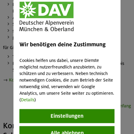
Erfahrungen im Schneeschuhgehen in kurzen steilen
Passagen und Querungen
Anseilen am Gletscher
Spaltenbergung
sichere Handhabung von Steigeisen und Pickel
gute Kenntnisse im Umgang mit der LVS-Ausrüstung
Wir benötigen deine Zustimmung
für Gipfelaufstiege:
Trittsicherheit und Schwindelfreiheit
Cookies helfen uns dabei, unsere Dienste
Kletterkönnen im felsigen oder kombinierten Gelände bis
möglichst nutzerfreundlich anzubieten, zu
Schwierigkeitsgrad II nach UIAA
schützen und zu verbessern. Neben technisch
→
Konditionsbewertung
notwendigen Cookies, die zum Betrieb der Seite
notwendig sind, verwenden wir Google
Analytics, um unsere Seite weiter zu optimieren.
(
Details
)
Seitenanfang
Einstellungen
Konditionsbewertung für
Alle ablehnen