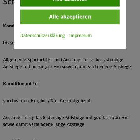
Schneeschuhtouren
Alle akzeptieren
Kondition gering
Datenschutzerklärung
|
Impressum
bis 500 Hm, bis 5 Std. Gesamtgehzeit
Allgemeine Sportlichkeit und Ausdauer für 2- bis 5-stündige
Aufstiege mit bis zu 500 Hm sowie damit verbundene Abstiege
Kondition mittel
500 bis 1000 Hm, bis 7 Std. Gesamtgehzeit
Ausdauer für 4- bis 6-stündige Aufstiege mit 500 bis 1000 Hm
sowie damit verbundene lange Abstiege