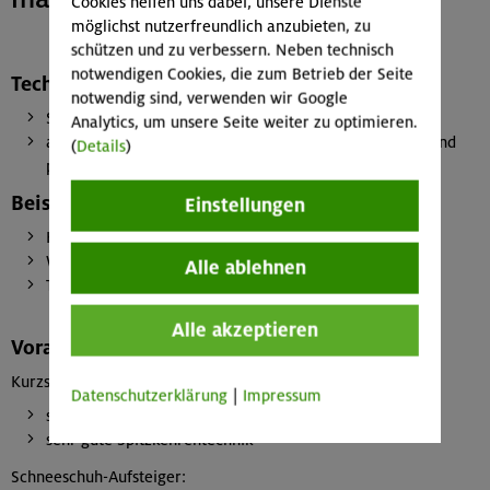
Cookies helfen uns dabei, unsere Dienste
möglichst nutzerfreundlich anzubieten, zu
schützen und zu verbessern. Neben technisch
notwendigen Cookies, die zum Betrieb der Seite
Technische Anforderungen
notwendig sind, verwenden wir Google
Steilpassagen ab 40 Grad
Analytics, um unsere Seite weiter zu optimieren.
alpinistisch sehr anspruchsvolle Touren in technischer und
(
Details
)
psychischer Hinsicht
Beispiele
Einstellungen
Hohe Munde
Watzmann-Überschreitung
Alle ablehnen
Tofana di Rozes
Alle akzeptieren
Voraussetzungen (nötige Fähigkeiten)
Kurzski- & und Splitboard-Aufsteiger:
Datenschutzerklärung
|
Impressum
sicheres Aufsteigen mit Kurzski oder Splitboard
sehr gute Spitzkehrentechnik
Schneeschuh-Aufsteiger: