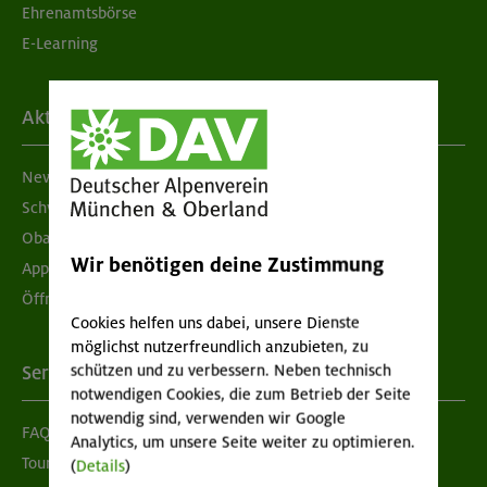
Ehrenamtsbörse
E-Learning
Aktuelles
Newsletter
Schwarzes Brett
Obacht geben!
Wir benötigen deine Zustimmung
App "Mein DAV+"
Öffnungszeiten
Cookies helfen uns dabei, unsere Dienste
möglichst nutzerfreundlich anzubieten, zu
schützen und zu verbessern. Neben technisch
Services
notwendigen Cookies, die zum Betrieb der Seite
notwendig sind, verwenden wir Google
FAQ
Analytics, um unsere Seite weiter zu optimieren.
Tour der Woche
(
Details
)