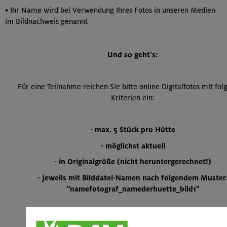
• Ihr Name wird bei Verwendung Ihres Fotos in unseren Medien
im Bildnachweis genannt
Und so geht’s:
Für eine Teilnahme reichen Sie bitte online Digitalfotos mit fo
Kriterien ein:
- max. 5 Stück pro Hütte
- möglichst aktuell
- in Originalgröße (
nicht heruntergerechnet!)
- jeweils mit Bilddatei-Namen nach folgendem Muster
"namefotograf_namederhuette_bild1"
»» Zum Upload-Formular ««