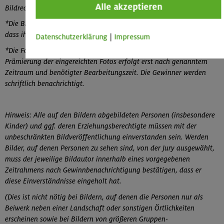
Alle akzeptieren
Bildrechte für eingereichte, aber nicht prämierte Bilder.
*Die Bildautoren der prämierten Fotos sind damit einverstanden,
dass ihr Name und ihre Fotos veröffentlicht werden.
Datenschutzerklärung
|
Impressum
*Die Fotoaktion endet im April 2015. Die Auswahl der Fotos und
Prämierung der eingereichten Fotos erfolgt erst nach genanntem
Zeitraum und benötigter Bearbeitungszeit. Die Gewinner werden
schriftlich benachrichtigt.
Hinweis: Alle auf den Bildern abgebildeten Personen (insbesondere
Kinder) und ggf. deren Erziehungsberechtigte müssen mit der
unbeschränkten Bildveröffentlichung einverstanden sein. Werden
Bilder, auf denen Personen zu sehen sind, von der Jury ausgewählt,
muss der jeweilige Bildautor innerhalb eines vorgegebenen
Zeitrahmens nach Gewinnbenachrichtigung bestätigen, dass er
diese Einverständnisse eingeholt hat.
(Dies ist nicht nötig bei Bildern, auf denen die Personen nur als
Beiwerk neben einer Landschaft oder sonstigen Örtlichkeiten
erscheinen sowie bei Bildern von größeren Gruppen-