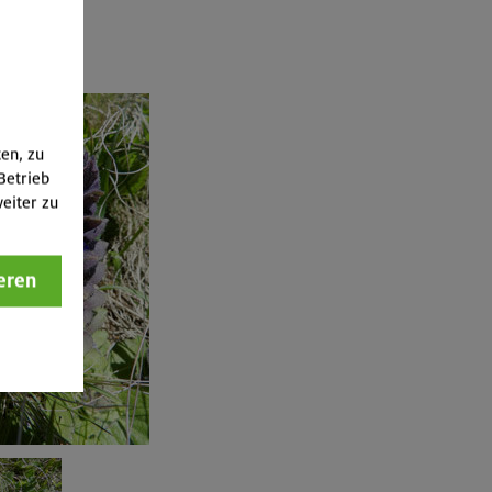
ten, zu
Betrieb
eiter zu
eren