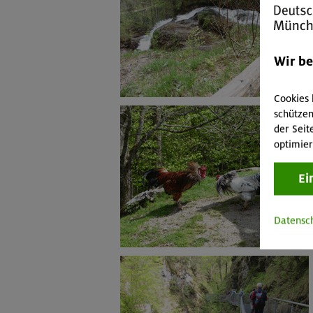
Wir b
Cookies 
schützen
der Seit
optimier
Ei
Datensc