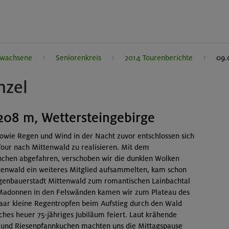
rwachsene
Seniorenkreis
2014 Tourenberichte
09.
nzel
208 m, Wettersteingebirge
owie Regen und Wind in der Nacht zuvor entschlossen sich
our nach Mittenwald zu realisieren. Mit dem
nchen abgefahren, verschoben wir die dunklen Wolken
tenwald ein weiteres Mitglied aufsammelten, kam schon
eigenbauerstadt Mittenwald zum romantischen Lainbachtal
Madonnen in den Felswänden kamen wir zum Plateau des
aar kleine Regentropfen beim Aufstieg durch den Wald
es heuer 75-jähriges Jubiläum feiert. Laut krähende
n und Riesenpfannkuchen machten uns die Mittagspause