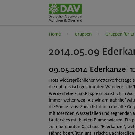
Home
Gruppen
Gruppen für E
2014.05.09 Ederka
09.05.2014 Ederkanzel 1
Trotz widersprüchlicher Wettervorhersage s
die optimistisch gestimmten Wanderer die T
Werdenfelser-Land-Express pünktlich in Mü
immer weiter weg. Als wir am Bahnhof Mit
die Sonne raus. Zunächst durch die alte G
mit tosenden Wasserfällen und segnenden 
Lautersees mit bunten Blumenwiesen. Ein p
zum berühmten Gasthaus "Ederkanzel", welch
Hähne begrüßten uns. Frische Bachforelle