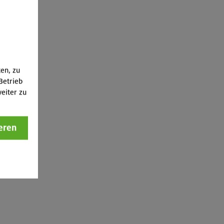
ten, zu
Betrieb
eiter zu
eren