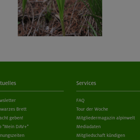
tuelles
Services
wsletter
FAQ
hwarzes Brett
Tour der Woche
acht geben!
Mitgliedermagazin alpinwelt
p "Mein DAV+"
Mediadaten
fnungszeiten
Mitgliedschaft kündigen