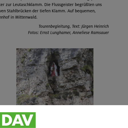
ter zur Leutaschklamm. Die Flussgeister begrüßten uns
iven Stahlbrücken der tiefen Klamm. Auf bequemen,
nhof in Mittenwald.
Tourenbegleitung, Text: Jürgen Heinrich
Fotos: Ernst Lunghamer, Anneliese Ramsauer