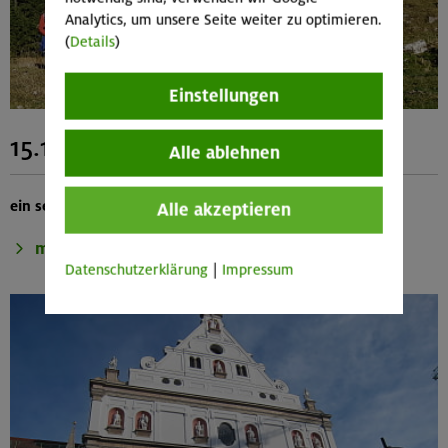
Analytics, um unsere Seite weiter zu optimieren.
(
Details
)
Einstellungen
15.11.2022 Lahnenkopf
Alle ablehnen
ein selten begangener Gipfel
Alle akzeptieren
mehr
Datenschutzerklärung
|
Impressum