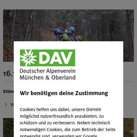
16.11.2022 Schafkopf
Stimmung gut - Wetter weniger
Wir benötigen deine Zustimmung
mehr
Cookies helfen uns dabei, unsere Dienste
möglichst nutzerfreundlich anzubieten, zu
schützen und zu verbessern. Neben technisch
notwendigen Cookies, die zum Betrieb der Seite
notwendig sind, verwenden wir Google