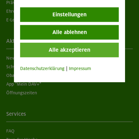
Prävention sexualisierter Gewalt
Ehrenamtsbörse
Einstellungen
E-Learning
Alle ablehnen
Aktuelles
Alle akzeptieren
Newsletter
Schwarzes Brett
Datenschutzerklärung
|
Impressum
Obacht geben!
App "Mein DAV+"
Öffnungszeiten
Services
FAQ